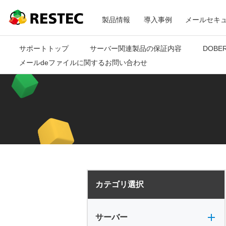
メ
RESTEC
製品情報
導入事例
メールセキ
ニ
サポートトップ
サーバー関連製品の保証内容
DOBE
メールdeファイルに関するお問い合わせ
ュ
ー
カテゴリ選択
サーバー全般
電源
バックアップ
VPN
共有フォルダ
サーバー