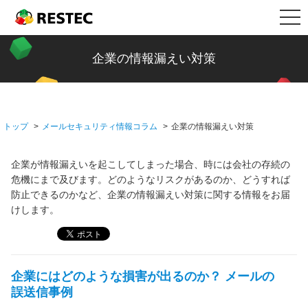
メ
メールセキュリティ情報コラム
RESTEC
ニ
ュ
新着記事一覧
製品情報
企業の情報漏えい対策
ー
ファイル転送
リステック製品の特長
導入事例
トップ
メールセキュリティ情報コラム
企業の情報漏えい対策
ビジネスメールの基礎知識
Restec Security System
導入事例トップ
サポート
企業が情報漏えいを起こしてしまった場合、時には会社の存続の
企業の情報漏えい対策
Restec Server
建設業
サポートトップ
企業情報
危機にまで及びます。どのようなリスクがあるのか、どうすれば
防止できるのかなど、企業の情報漏えい対策に関する情報をお届
Restec Storage
税理士事務所
サーバー関連製品の保証内容
販売店募集
けします。
DOBERMAN SYSTEM
バイク販売業
DOBERMAN SYSTEM保証内容
企業にはどのような損害が出るのか？ メールの
各種オプション
介護福祉
リモート保守について
よくあるお問い合わせ
誤送信事例