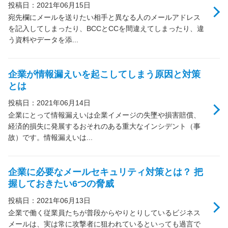
月額サービス
RESTEC遠隔サポートご利用方法・免責事項
投稿日：2021年06月15日
パートナーサイト
宛先欄にメールを送りたい相手と異なる人のメールアドレス
を記入してしまったり、BCCとCCを間違えてしまったり、違
販売終了製品
よくあるお問い合わせ
う資料やデータを添...
企業が情報漏えいを起こしてしまう原因と対策
とは
投稿日：2021年06月14日
企業にとって情報漏えいは企業イメージの失墜や損害賠償、
経済的損失に発展するおそれのある重大なインシデント（事
故）です。情報漏えいは...
企業に必要なメールセキュリティ対策とは？ 把
握しておきたい6つの脅威
投稿日：2021年06月13日
企業で働く従業員たちが普段からやりとりしているビジネス
メールは、実は常に攻撃者に狙われているといっても過言で