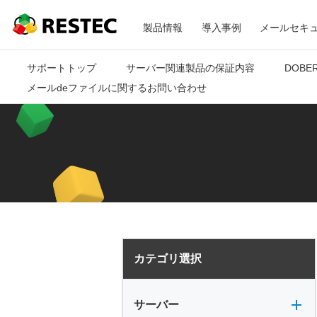
メ
RESTEC
製品情報
導入事例
メールセキ
ニ
サポートトップ
サーバー関連製品の保証内容
DOBE
メールdeファイルに関するお問い合わせ
ュ
ー
カテゴリ選択
サーバー全般
電源
バックアップ
VPN
共有フォルダ
サーバー