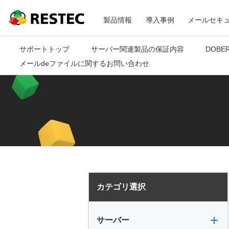
メ
RESTEC
製品情報
導入事例
メールセキ
ニ
サポートトップ
サーバー関連製品の保証内容
DOBE
メールdeファイルに関するお問い合わせ
ュ
ー
カテゴリ選択
サーバー全般
電源
バックアップ
VPN
共有フォルダ
サーバー