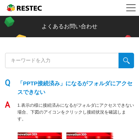
メ
製品情報
RESTEC
ニ
ュ
リステック製品の特長
導入事例
よくあるお問い合わせ
ー
Restec Security System DX
導入事例トップ
メールセキュリティ情報コラム
Restec Security System
建設業
新着記事一覧
サポート
Restec Storage RS500R
税理士事務所
ファイル転送
サポートトップ
企業情報
「PPTP接続済み」になるがフォルダにアクセ
Restec Storage RS520R
バイク販売業
ビジネスメールの基礎知識
サーバー関連製品の保証内容
スできない
販売店募集
1.表示の様に接続済みになるがフォルダにアクセスできない
DOBERMAN SYSTEM
介護福祉
企業の情報漏えい対策
DOBERMAN SYSTEM保証内容
場合、下図のアイコンをクリックし接続状況を確認しま
す。
リステックサポート付きPC
リモート保守について
よくあるお問い合わせ