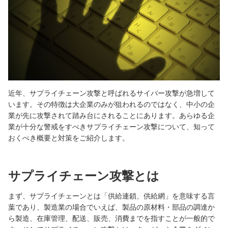
月額サービス
RESTEC遠隔サポートご利用方法・免責事項
パートナーサイト
販売終了製品
よくあるお問い合わせ
近年、サプライチェーン攻撃と呼ばれるサイバー攻撃が急増して
います。その特徴は大企業のみが狙われるのではなく、中小の企
業が先に攻撃されて踏み台にされることにあります。あらゆる企
業が十分な警戒をすべきサプライチェーン攻撃について、知って
おくべき概要と対策をご紹介します。
サプライチェーン攻撃とは
まず、サプライチェーンとは「供給連鎖、供給網」を意味する言
葉であり、製造業の場合でいえば、製品の原材料・部品の調達か
ら製造、在庫管理、配送、販売、消費までを指すことが一般的で