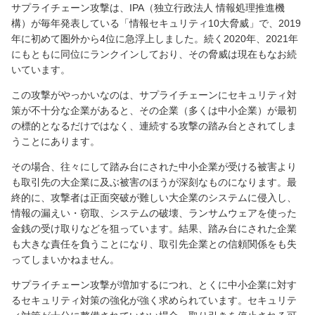
サプライチェーン攻撃は、IPA（独立行政法人 情報処理推進機
構）が毎年発表している「情報セキュリティ10大脅威」で、2019
年に初めて圏外から4位に急浮上しました。続く2020年、2021年
にもともに同位にランクインしており、その脅威は現在もなお続
いています。
この攻撃がやっかいなのは、サプライチェーンにセキュリティ対
策が不十分な企業があると、その企業（多くは中小企業）が最初
の標的となるだけではなく、連続する攻撃の踏み台とされてしま
うことにあります。
その場合、往々にして踏み台にされた中小企業が受ける被害より
も取引先の大企業に及ぶ被害のほうが深刻なものになります。最
終的に、攻撃者は正面突破が難しい大企業のシステムに侵入し、
情報の漏えい・窃取、システムの破壊、ランサムウェアを使った
金銭の受け取りなどを狙っています。結果、踏み台にされた企業
も大きな責任を負うことになり、取引先企業との信頼関係をも失
ってしまいかねません。
サプライチェーン攻撃が増加するにつれ、とくに中小企業に対す
るセキュリティ対策の強化が強く求められています。セキュリテ