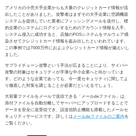
アメリカの小売大手企業からも大量のクレジットカード情報が流
出したことがありました。攻撃者はまずその大手企業に空調機器
システムを提供していた業者にフィッシングメールを送付し、標
的企業のシステムにログインするためのアカウント情報を入手。
システム侵入に成功すると、店舗のPOSシステムをマルウェア感
染させてクレジットカード情報を盗み出したといわれています。
この事例では7000万件におよぶクレジットカード情報が漏えいし
ました。
サプライチェーン攻撃という手法が広まることにより、サイバー
攻撃の対象はセキュリティが手薄な中小企業へと向かっていま
す。どのような企業であっても、今一度セキュリティに関してよ
り徹底した対策を講じることが必要だといえるでしょう。
大容量ファイルをメールで送信できる「メールdeファイル」は、
添付ファイルを自動分離してサーバーにアップロードすることで
データを安全に送受信でき、誤送信防止機能も搭載したメールセ
キュリティサービスです。詳しくは
メールdeファイルのご案内
を
ご覧ください。