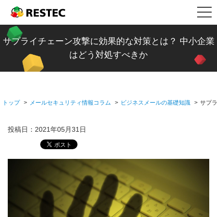
メ
メールセキュリティ情報コラム
RESTEC
ニ
ュ
新着記事一覧
製品情報
サプライチェーン攻撃に効果的な対策とは？ 中小企業
ー
はどう対処すべきか
ファイル転送
リステック製品の特長
導入事例
ビジネスメールの基礎知識
Restec Security System
導入事例トップ
サポート
トップ
メールセキュリティ情報コラム
ビジネスメールの基礎知識
サプ
企業の情報漏えい対策
Restec Server
建設業
サポートトップ
企業情報
投稿日：2021年05月31日
Restec Storage
税理士事務所
サーバー関連製品の保証内容
販売店募集
DOBERMAN SYSTEM
バイク販売業
DOBERMAN SYSTEM保証内容
各種オプション
介護福祉
リモート保守について
よくあるお問い合わせ