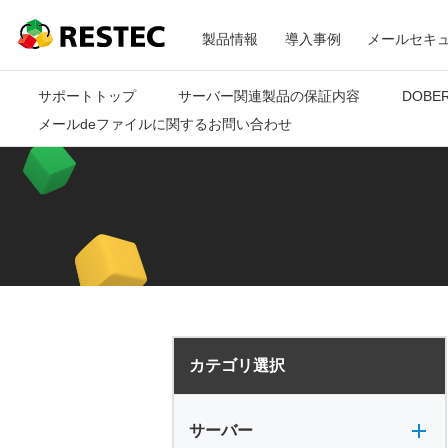
メ
RESTEC
製品情報
導入事例
メールセキ
ニ
サポートトップ
サーバー関連製品の保証内容
DOBE
メールdeファイルに関するお問い合わせ
ュ
ー
カテゴリ選択
サーバー全般
電源
バックアップ
VPN
共有フォルダ
サーバー