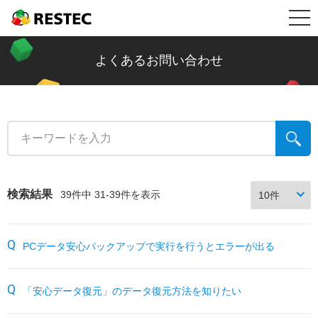
メ
RESTEC
製品情報
ニ
リステック製品の特長
導入事例
よくあるお問い合わせ
ュ
Restec Security System DX
導入事例トップ
メールセキュリティ情報コラム
ー
Restec Security System
建設業
新着記事一覧
サポート
Restec Storage RS500R
税理士事務所
ファイル転送
サポートトップ
企業情報
検索結果
39件中 31-39件を表示
Restec Storage RS520R
バイク販売業
ビジネスメールの基礎知識
サーバー関連製品の保証内容
販売店募集
PCデータ安心バックアップで実行を行うとエラーが出る
DOBERMAN SYSTEM
介護福祉
企業の情報漏えい対策
DOBERMAN SYSTEM保証内容
リステックサポート付きPC
リモート保守について
「安心データ復元」のデータ復元方法を知りたい
よくあるお問い合わせ