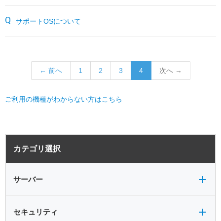
サポートOSについて
← 前へ
1
2
3
4
次へ →
ご利用の機種がわからない方はこちら
サーバー全般
電源
カテゴリ選択
バックアップ
VPN
共有フォルダ
サーバー
セキュリティ全般
セキュリティ