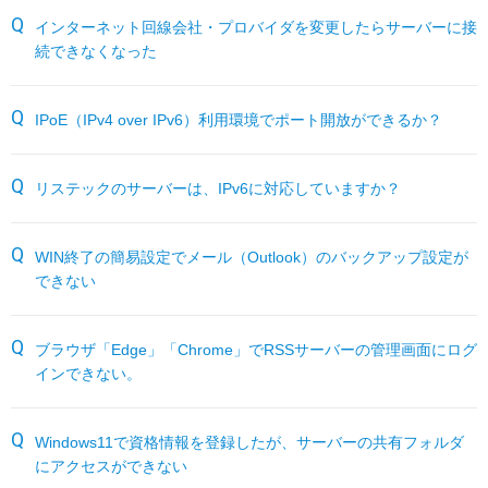
サーバー機能一覧
RESTEC遠隔サポートご利用方法・免責事項
パートナーサイト
インターネット回線会社・プロバイダを変更したらサーバーに接
続できなくなった
各種オプション
よくあるお問い合わせ
IPoE（IPv4 over IPv6）利用環境でポート開放ができるか？
月額サービス
販売終了製品
リステックのサーバーは、IPv6に対応していますか？
WIN終了の簡易設定でメール（Outlook）のバックアップ設定が
できない
ブラウザ「Edge」「Chrome」でRSSサーバーの管理画面にログ
インできない。
Windows11で資格情報を登録したが、サーバーの共有フォルダ
にアクセスができない